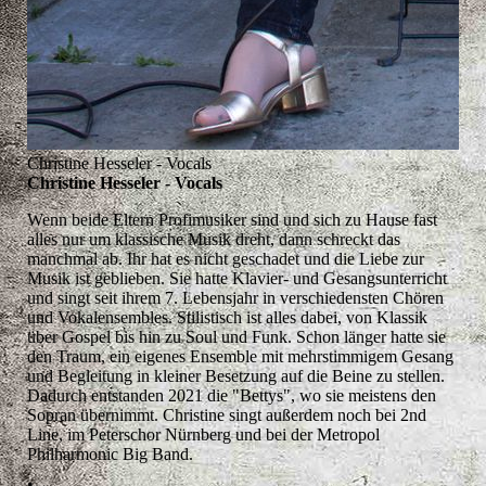
Christine Hesseler - Vocals
Christine Hesseler - Vocals
Wenn beide Eltern Profimusiker sind und sich zu Hause fast
alles nur um klassische Musik dreht, dann schreckt das
manchmal ab. Ihr hat es nicht geschadet und die Liebe zur
Musik ist geblieben. Sie hatte Klavier- und Gesangsunterricht
und singt seit ihrem 7. Lebensjahr in verschiedensten Chören
und Vokalensembles. Stilistisch ist alles dabei, von Klassik
über Gospel bis hin zu Soul und Funk. Schon länger hatte sie
den Traum, ein eigenes Ensemble mit mehrstimmigem Gesang
und Begleitung in kleiner Besetzung auf die Beine zu stellen.
Dadurch entstanden 2021 die "Bettys", wo sie meistens den
Sopran übernimmt. Christine singt außerdem noch bei 2nd
Line, im Peterschor Nürnberg und bei der Metropol
Philharmonic Big Band.