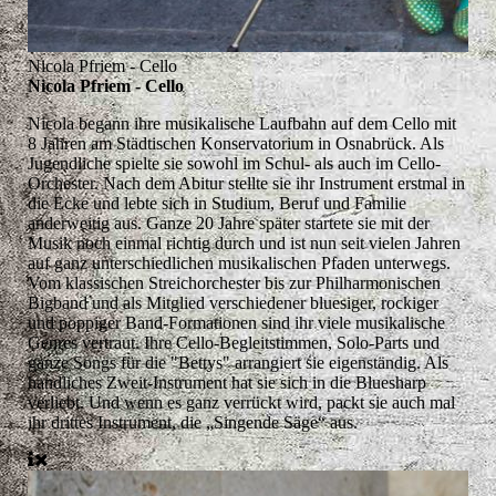
Nicola Pfriem - Cello
Nicola Pfriem - Cello
Nicola begann ihre musikalische Laufbahn auf dem Cello mit
8 Jahren am Städtischen Konservatorium in Osnabrück. Als
Jugendliche spielte sie sowohl im Schul- als auch im Cello-
Orchester. Nach dem Abitur stellte sie ihr Instrument erstmal in
die Ecke und lebte sich in Studium, Beruf und Familie
anderweitig aus. Ganze 20 Jahre später startete sie mit der
Musik noch einmal richtig durch und ist nun seit vielen Jahren
auf ganz unterschiedlichen musikalischen Pfaden unterwegs.
Vom klassischen Streichorchester bis zur Philharmonischen
Bigband und als Mitglied verschiedener bluesiger, rockiger
und poppiger Band-Formationen sind ihr viele musikalische
Genres vertraut. Ihre Cello-Begleitstimmen, Solo-Parts und
ganze Songs für die "Bettys" arrangiert sie eigenständig. Als
handliches Zweit-Instrument hat sie sich in die Bluesharp
verliebt. Und wenn es ganz verrückt wird, packt sie auch mal
ihr drittes Instrument, die „Singende Säge“ aus.