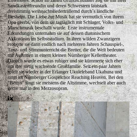
Ensembles. Schon im zarten Grundschulalter zog sie mit ihrer
Sandkastenfreundin und deren Schwestern lautstark
dreistimmig weihnachtsliederträllernd durch´s ländliche
Illesheim. Die Liebe zur Musik hat sie vermutlich von ihrem
Opa geerbt, von dem sie tagtäglich mit Schlager, Volks- und
Marschmusik beschallt wurde. Erste instrumentale
Erkundungen unternahm sie auf dessen diatonischem
Akkordeon im Selbststudium. In ihren wilden Zwanzigern
eroberte sie dann endlich nach mehreren Jahren Schauspiel-,
Tanz- und Stimmunterricht die Bretter, die die Welt bedeuten
mit Auftritten in einem kleinen Nürnberger Kellertheater.
Danach wurde es etwas ruhiger und sie kümmerte sich eher
um ihre stetig wachsende Großfamilie. Seit ein paar Jahren
spielt sie wieder in der Erlanger Ukuleleband Ukahuna und
singt im Nürnberger Gospelchor Reaching Heaven. Bei den
"Bettys" singt sie meistens die Altstimme, wechselt aber auch
gerne mal in den Mezzosopran.