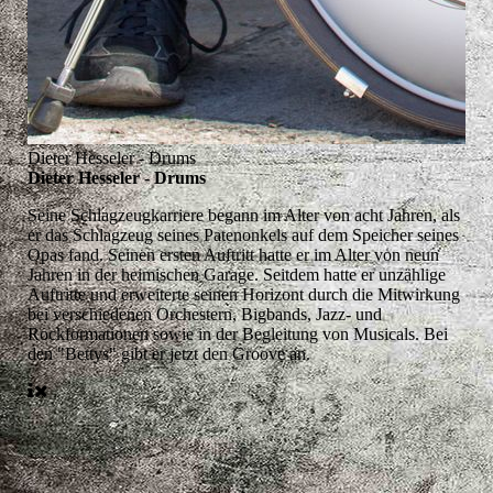
Dieter Hesseler - Drums
Dieter Hesseler - Drums
Seine Schlagzeugkarriere begann im Alter von acht Jahren, als
er das Schlagzeug seines Patenonkels auf dem Speicher seines
Opas fand. Seinen ersten Auftritt hatte er im Alter von neun
Jahren in der heimischen Garage. Seitdem hatte er unzählige
Auftritte und erweiterte seinen Horizont durch die Mitwirkung
bei verschiedenen Orchestern, Bigbands, Jazz- und
Rockformationen sowie in der Begleitung von Musicals. Bei
den "Bettys" gibt er jetzt den Groove an.