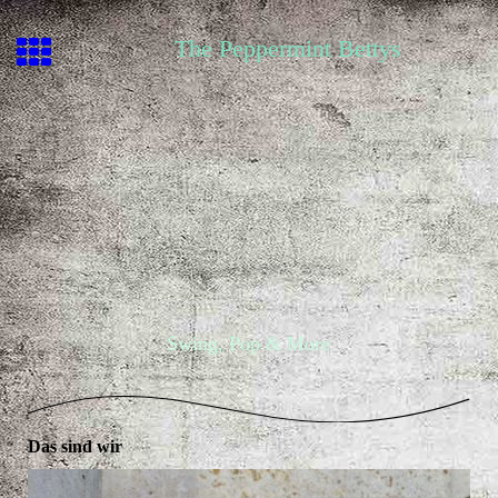
The Peppermint Bettys
Swing, Pop & More
Das sind wir