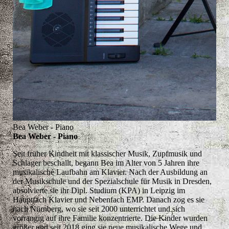
Bea Weber - Piano
Bea Weber - Piano
Seit früher Kindheit mit klassischer Musik, Zupfmusik und
Schlager beschallt, begann Bea im Alter von 5 Jahren ihre
musikalische Laufbahn am Klavier. Nach der Ausbildung an
der Musikschule und der Spezialschule für Musik in Dresden,
absolvierte sie ihr Dipl. Studium (KPA) in Leipzig im
Hauptfach Klavier und Nebenfach EMP. Danach zog es sie
nach Nürnberg, wo sie seit 2000 unterrichtet und sich
vorrangig auf ihre Familie konzentrierte. Die Kinder wurden
größer und seit 2018 ging sie neue musikalische Wege und