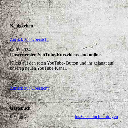
Zurück zur Übersicht
08.05.2024
Unsere ersten YouTube-Kurzvideos sind online.
Klickt auf den roten YouTube- Button und ihr gelangt auf
unseren neuen YouTube-Kanal.
Zurück zur Übersicht
Gästebuch
0 Einträge
Ins Gästebuch eintragen
'