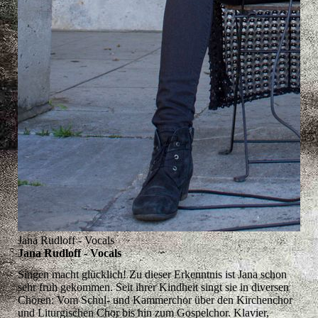
Jana Rudloff - Vocals
Jana Rudloff - Vocals
Singen macht glücklich! Zu dieser Erkenntnis ist Jana schon
sehr früh gekommen. Seit ihrer Kindheit singt sie in diversen
Chören: Vom Schul- und Kammerchor über den Kirchenchor
und Liturgischen Chor bis hin zum Gospelchor. Klavier,