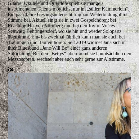
Gitarre, Ukulele und Querflöte spielt sie mangels
instrumentalen Talents möglichst nur im „stillen Kämmerlein“.
Ein paar Jahre Gesangsunterricht trug zur Weiterbildung ihrer
Stimme bei. Aktuell singt sie in zwei Gospelchören: bei
Reaching Heaven Nürnberg und bei den Joyful Voices
Schwaig-Behringersdorf, wo sie hin und wieder Soloparts
übernimmt. Ein- bis zweimal jährlich kann man sie auch bei
Trauungen und Taufen hören. Seit 2019 widmet Jana sich in
ihrer Bluesband „Jane Will Be“ einer ganz anderen
Stilrichtung. Bei den „Bettys“ übernimmt sie hauptsächlich den
Mezzosopran, wechselt aber auch sehr gerne zur Altstimme.